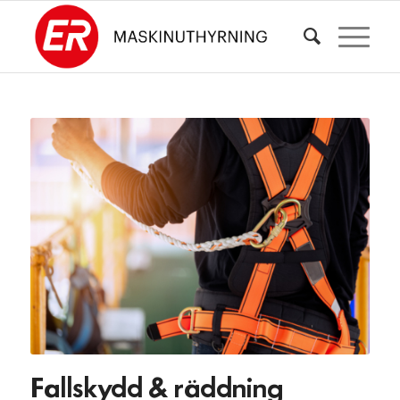
Fallskydd
&
räddning