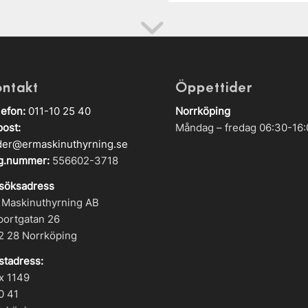
ontakt
Öppettider
lefon:
011-10 25 40
Norrköping
post:
Måndag – fredag 06:30-16:
der@ermaskinuthyrning.se
g.nummer:
556602-3718
söksadress
 Maskinuthyrning AB
portgatan 26
2 28 Norrköping
stadress:
x 1149
0 41