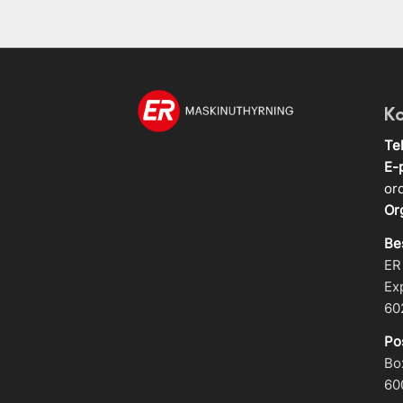
K
Te
E-
or
Or
Be
ER
Ex
60
Po
Bo
60