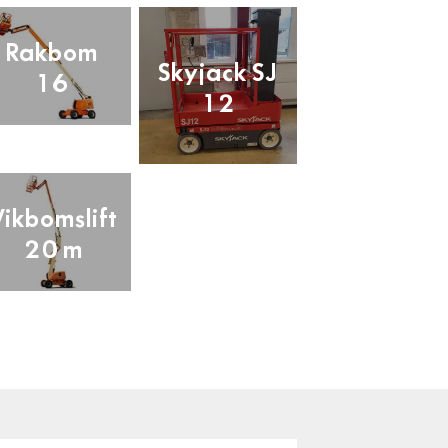
Rakbom
Skyjack SJ
16
12
Vikbomslift
20 m