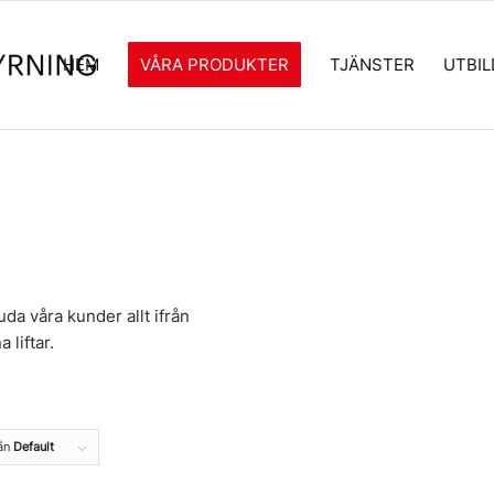
HEM
VÅRA PRODUKTER
TJÄNSTER
UTBI
juda våra kunder allt ifrån
 liftar.
rån
Default