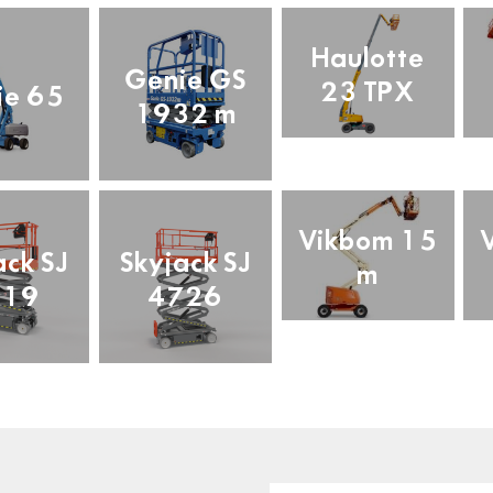
Haulotte
Genie GS
23 TPX
ie 65
1932 m
Vikbom 15
ack SJ
Skyjack SJ
m
219
4726