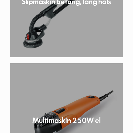
Slipmaskin betong, lång hals
Multimaskin 250W el